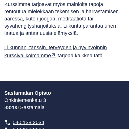
Kurssimme tarjoavat myös mainioita tapoja
rentoutua mielekkään tekemisen ja harrastamisen
ääressä, kuten joogaa, meditaatiota tai
syvähengitysharjoituksia. Liikunta parantaa unen
laatua ja antaa uusia elämyksiä.
Liikunnan, tanssin, terveyden ja hyvinvoinnin
kurssivalikoimamme
tarjoaa kaikkea tätä.
Sastamalan Opisto
Onkiniemenkatu 3
38200 Sastamala
040 138 2034