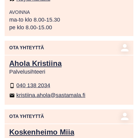
AVOINNA
ma-to klo 8.00-15.30
pe klo 8.00-15.00
person
OTA YHTEYTTÄ
Ahola Kristiina
Palvelusihteeri
040 138 2034
phone_android
kristiina.ahola@sastamala.fi
email
person
OTA YHTEYTTÄ
Koskenheimo Miia