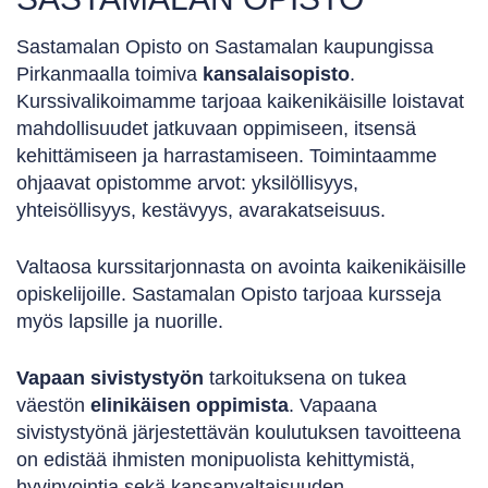
Sastamalan Opisto on Sastamalan kaupungissa
Pirkanmaalla toimiva
kansalaisopisto
.
Kurssivalikoimamme tarjoaa kaikenikäisille loistavat
mahdollisuudet jatkuvaan oppimiseen, itsensä
kehittämiseen ja harrastamiseen. Toimintaamme
ohjaavat opistomme arvot: yksilöllisyys,
yhteisöllisyys, kestävyys, avarakatseisuus.
Valtaosa kurssitarjonnasta on avointa kaikenikäisille
opiskelijoille. Sastamalan Opisto tarjoaa kursseja
myös lapsille ja nuorille.
Vapaan sivistystyön
tarkoituksena on tukea
väestön
elinikäisen oppimista
. Vapaana
sivistystyönä järjestettävän koulutuksen tavoitteena
on edistää ihmisten monipuolista kehittymistä,
hyvinvointia sekä kansanvaltaisuuden,