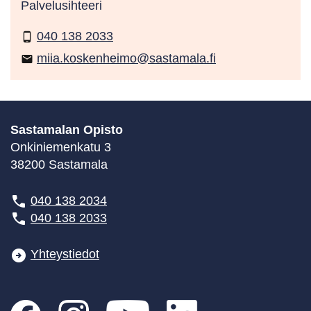
Palvelusihteeri
040 138 2033
phone_android
miia.koskenheimo@sastamala.fi
email
Sastamalan Opisto
Onkiniemenkatu 3
38200 Sastamala
040 138 2034
040 138 2033
Yhteystiedot