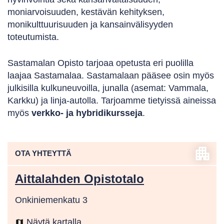
moniarvoisuuden, kestävän kehityksen,
monikulttuurisuuden ja kansainvälisyyden
toteutumista.
Sastamalan Opisto tarjoaa opetusta eri puolilla
laajaa Sastamalaa. Sastamalaan pääsee osin myös
julkisilla kulkuneuvoilla, junalla (asemat: Vammala,
Karkku) ja linja-autolla. Tarjoamme tietyissä aineissa
myös
verkko- ja hybridikursseja
.
apartment
OTA YHTEYTTÄ
Aittalahden Opistotalo
Onkiniemenkatu 3
Näytä kartalla
map