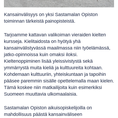
Kansainvälisyys on yksi Sastamalan Opiston
toiminnan tärkeistä painopisteistä.
Tarjoamme kattavan valikoiman vieraiden kielten
kursseja. Kielitaidosta on hyötyä yhä
kansainvälistyvässä maailmassa niin työelämässä,
jatko-opinnoissa kuin omaksi iloksi.
Kieltenoppiminen lisää yleissivistystä sekä
ymmärrystä muita kieliä ja kulttuureita kohtaan.
Kohdemaan kulttuuriin, yhteiskuntaan ja tapoihin
pääsee paremmin sisälle opettelemalla maan kielen.
Tämä koskee niin matkailijoita kuin esimerkiksi
Suomeen muuttavia ulkomaalaisia.
Sastamalan Opiston aikuisopiskelijoilla on
mahdollisuus päästä kansainväliseen