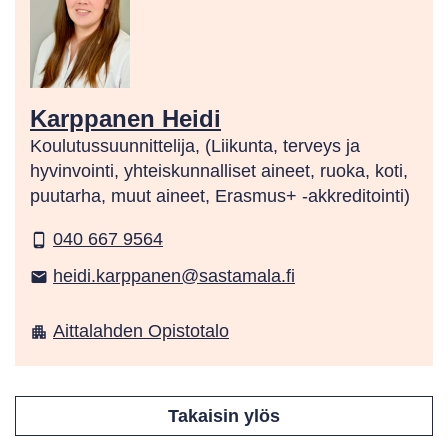
Karppanen Heidi
Koulutussuunnittelija, (Liikunta, terveys ja
hyvinvointi, yhteiskunnalliset aineet, ruoka, koti,
puutarha, muut aineet, Erasmus+ -akkreditointi)
040 667 9564
phone_android
heidi.karppanen@sastamala.fi
email
Aittalahden Opistotalo
apartment