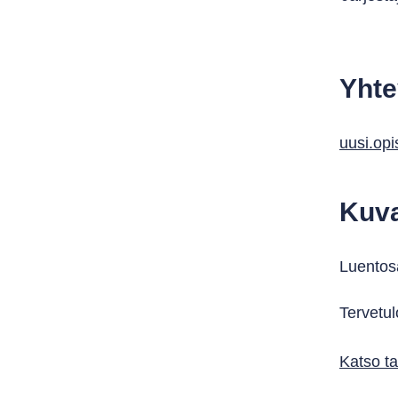
Yhte
uusi.opi
Kuv
Luentosa
Tervetul
Katso ta