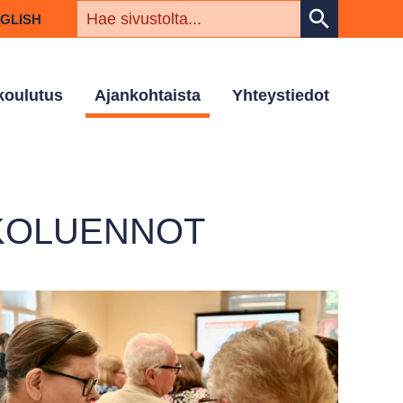
HAKUSAN
search
NGLISH
 koulutus
Ajankohtaista
Yhteystiedot
KKOLUENNOT