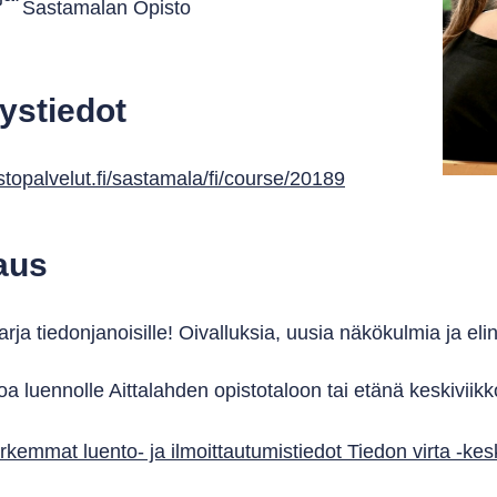
Sastamalan Opisto
ystiedot
stopalvelut.fi/sastamala/fi/course/20189
aus
rja tiedonjanoisille! Oivalluksia, uusia näkökulmia ja eli
oa luennolle Aittalahden opistotaloon tai etänä keskiviikk
rkemmat luento- ja ilmoittautumistiedot Tiedon virta -kes