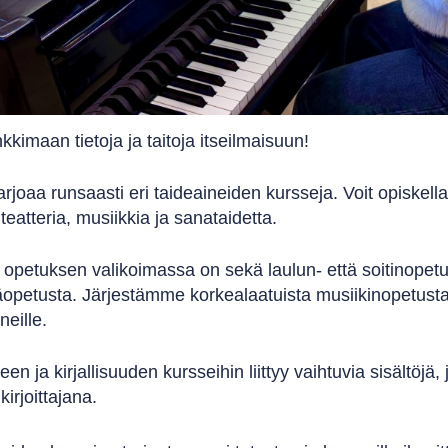
kkimaan tietoja ja taitoja itseilmaisuun!
arjoaa runsaasti eri taideaineiden kursseja. Voit opiskell
 teatteria, musiikkia ja sanataidetta.
 opetuksen valikoimassa on sekä laulun- että soitinopetus
opetusta. Järjestämme korkealaatuista musiikinopetusta 
neille.
een ja kirjallisuuden kursseihin liittyy vaihtuvia sisältöjä
kirjoittajana.