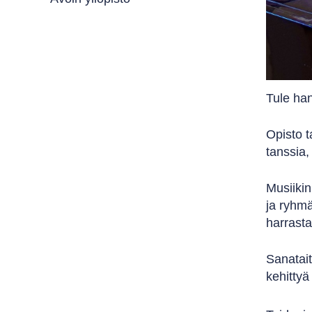
Tule han
Opisto t
tanssia,
Musiikin
ja ryhmä
harrasta
Sanatait
kehittyä 