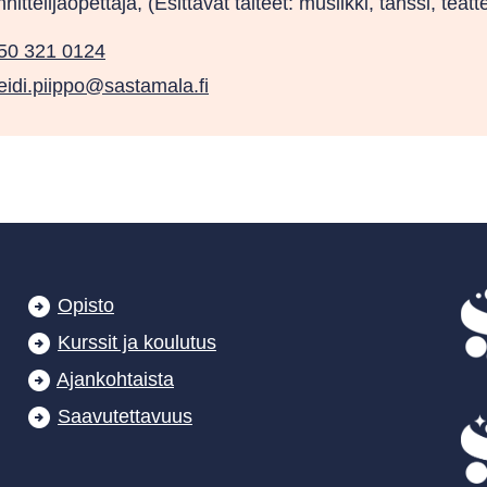
nittelijaopettaja, (Esittävät taiteet: musiikki, tanssi, t
50 321 0124
eidi.piippo@sastamala.fi
Opisto
Kurssit ja koulutus
Ajankohtaista
Saavutettavuus