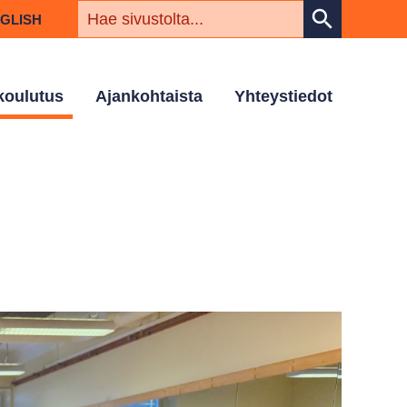
HAKUSAN
search
NGLISH
 koulutus
Ajankohtaista
Yhteystiedot