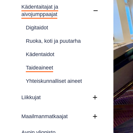
Kädentaitajat ja
aivojumppaajat
Digitaidot
Ruoka, koti ja puutarha
Kädentaidot
Taideaineet
Yhteiskunnalliset aineet
Liikkujat
Maailmanmatkaajat
Avoin yliopisto