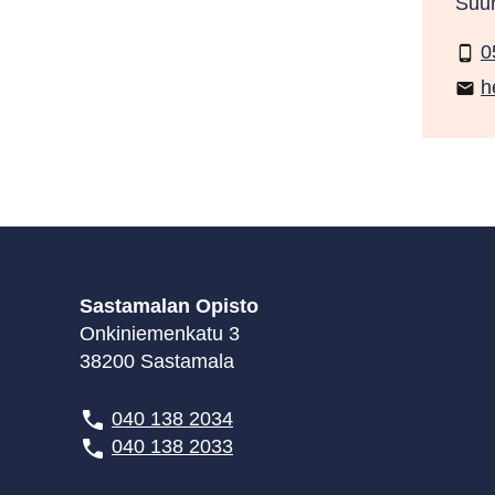
Suun
0
phone_android
h
email
Sastamalan Opisto
Onkiniemenkatu 3
38200 Sastamala
040 138 2034
040 138 2033