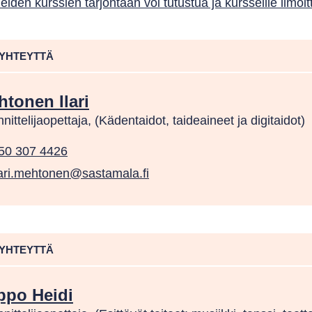
eiden kurssien tarjontaan voi tutustua ja kursseille ilmo
 YHTEYTTÄ
tonen Ilari
nittelijaopettaja, (Kädentaidot, taideaineet ja digitaidot)
50 307 4426
lari.mehtonen@sastamala.fi
 YHTEYTTÄ
ppo Heidi