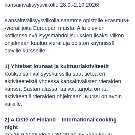
kansainvälisyysviikolle 28.9.-2.10.2026!
Kansainvälisyysviikolla saamme opistolle Erasmus+
-vierailijoita Euroopan maista. Alla olevien
kotikansainvälisyysmahdollisuuksien lisäksi viikon
ohjelmaan kuuluu vierailuja opiston käynnissä
oleville kursseille.
1) Yhteiset lounaat ja kulttuuriaktiviteetit
Kotikansainvälisyyskurssilla saat tietoa eri
aktiviteeteistä yhdessä kansainvälisten vieraiden
kanssa Sastamalassa, tai voit tarjota omaa
aktiviteettiä vieraiden ohjelmaan. Kurssi on avoin
kaikille.
2) A taste of Finland – International cooking
night
ma 28.9.2026 klo 17.30-20.30 Sylvään koulu,