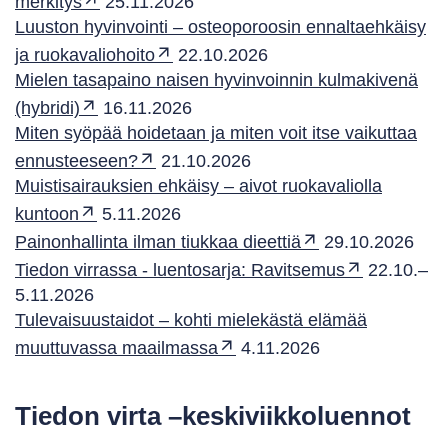
merkitys
25.11.2026
Luuston hyvinvointi – osteoporoosin ennaltaehkäisy
ja ruokavaliohoito
22.10.2026
Mielen tasapaino naisen hyvinvoinnin kulmakivenä
(hybridi)
16.11.2026
Miten syöpää hoidetaan ja miten voit itse vaikuttaa
ennusteeseen?
21.10.2026
Muistisairauksien ehkäisy – aivot ruokavaliolla
kuntoon
5.11.2026
Painonhallinta ilman tiukkaa dieettiä
29.10.2026
Tiedon virrassa - luentosarja: Ravitsemus
22.10.–
5.11.2026
Tulevaisuustaidot – kohti mielekästä elämää
muuttuvassa maailmassa
4.11.2026
Tiedon virta –keskiviikkoluennot