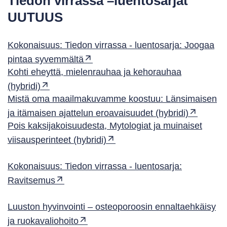
Tiedon virrassa –luentosarjat
UUTUUS
Kokonaisuus: Tiedon virrassa - luentosarja: Joogaa
pintaa syvemmältä
Kohti eheyttä, mielenrauhaa ja kehorauhaa
(hybridi)
Mistä oma maailmakuvamme koostuu: Länsimaisen
ja itämaisen ajattelun eroavaisuudet (hybridi)
Pois kaksijakoisuudesta, Mytologiat ja muinaiset
viisausperinteet (hybridi)
Kokonaisuus: Tiedon virrassa - luentosarja:
Ravitsemus
Luuston hyvinvointi – osteoporoosin ennaltaehkäisy
ja ruokavaliohoito