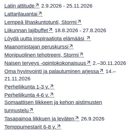
Latin attitude
2.9.2026 - 25.11.2026
Lattarilauantai
Lempeä lihaskuntotunti, Stormi
Liikunnan lajibuffet
18.8.2026 - 27.8.2026
Löydä uutta inspiraatiota elämääsi
Maanomistajan peruskurssi
Monipuolinen tehotreeni, Stormi
Naisen terveys -opintokokonaisuus
2.–30.11.2026
Oma hyvinvointi ja palautuminen arjessa
14.–
21.11.2026
Perheliikunta 1-3 v.
Perheliikunta 4-6 v.
Somaattisen liikkeen ja kehon aistimusten
tunnustelu
Tasapainoa liikkuen ja leväten
26.9.2026
Temppumestarit 6-8 v.