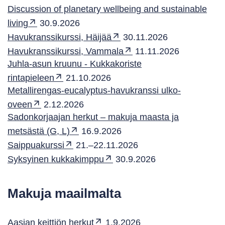
Discussion of planetary wellbeing and sustainable
living
30.9.2026
Havukranssikurssi, Häijää
30.11.2026
Havukranssikurssi, Vammala
11.11.2026
Juhla-asun kruunu - Kukkakoriste
rintapieleen
21.10.2026
Metallirengas-eucalyptus-havukranssi ulko-
oveen
2.12.2026
Sadonkorjaajan herkut – makuja maasta ja
metsästä (G, L)
16.9.2026
Saippuakurssi
21.–22.11.2026
Syksyinen kukkakimppu
30.9.2026
Makuja maailmalta
Aasian keittiön herkut
1.9.2026