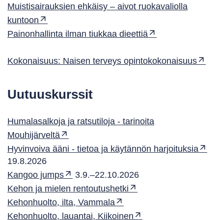
Muistisairauksien ehkäisy – aivot ruokavaliolla
kuntoon
Painonhallinta ilman tiukkaa dieettiä
Kokonaisuus: Naisen terveys opintokokonaisuus
Uutuuskurssit
Humalasalkoja ja ratsutiloja - tarinoita
Mouhijärveltä
Hyvinvoiva ääni - tietoa ja käytännön harjoituksia
19.8.2026
Kangoo jumps
3.9.–22.10.2026
Kehon ja mielen rentoutushetki
Kehonhuolto, ilta, Vammala
Kehonhuolto, lauantai, Kiikoinen