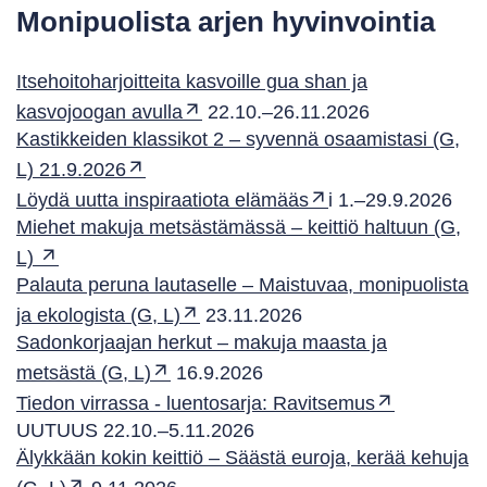
Monipuolista arjen hyvinvointia
Itsehoitoharjoitteita kasvoille gua shan ja
kasvojoogan avulla
22.10.–26.11.2026
Kastikkeiden klassikot 2 – syvennä osaamistasi (G,
L) 21.9.2026
Löydä uutta inspiraatiota elämääs
i 1.–29.9.2026
Miehet makuja metsästämässä – keittiö haltuun (G,
L)
Palauta peruna lautaselle – Maistuvaa, monipuolista
ja ekologista (G, L)
23.11.2026
Sadonkorjaajan herkut – makuja maasta ja
metsästä (G, L)
16.9.2026
Tiedon virrassa - luentosarja: Ravitsemus
UUTUUS 22.10.–5.11.2026
Älykkään kokin keittiö – Säästä euroja, kerää kehuja