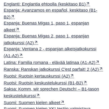
Englanti: Englantia ehtoolla (keskitaso B1)
Espanja: Avanzamos en español, keskitaso (B1-
B2)
Espanja: Buenas Migas 1, paso 1, espanjan
alkeet
Espanja: Buenas Migas 2, paso 1, espanjan
jatkokurssi (A2)
Espanja: Ventana 2 - espanjan alkeisjatkokurssi
(A1-A2)
Latina: Familia romana - elävää latinaa (A1-A2)
Ranska: Ranskan jatkokurssi C'est parfait! 2 (A2)
Ruotsi: Ruotsin kertauskurssi (A2)
Ruotsi: Ruotsin keskustelukurssi (B1-B2)
Saksa: Komm, wir sprechen Deutsch! – B1-tason
keskustelukurssi
Suomi: Suomen kielen alkeet
Suomi: Suomen kielen YKI-testiin valmistava