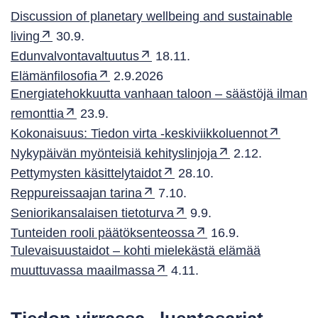
Discussion of planetary wellbeing and sustainable
living
30.9.
Edunvalvontavaltuutus
18.11.
Elämänfilosofia
2.9.2026
Energiatehokkuutta vanhaan taloon – säästöjä ilman
remonttia
23.9.
Kokonaisuus: Tiedon virta -keskiviikkoluennot
Nykypäivän myönteisiä kehityslinjoja
2.12.
Pettymysten käsittelytaidot
28.10.
Reppureissaajan tarina
7.10.
Seniorikansalaisen tietoturva
9.9.
Tunteiden rooli päätöksenteossa
16.9.
Tulevaisuustaidot – kohti mielekästä elämää
muuttuvassa maailmassa
4.11.