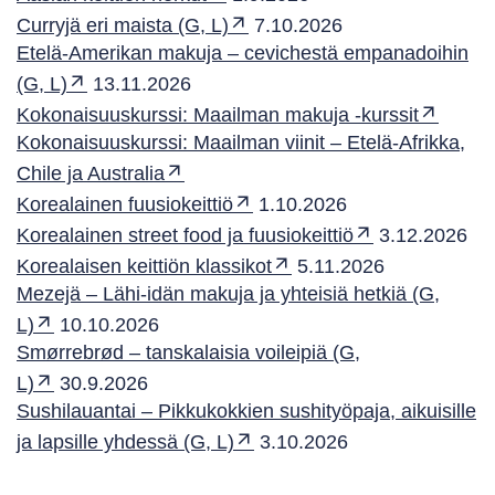
Curryjä eri maista (G, L)
7.10.2026
Etelä-Amerikan makuja – cevichestä empanadoihin
(G, L)
13.11.2026
Kokonaisuuskurssi: Maailman makuja -kurssit
Kokonaisuuskurssi: Maailman viinit – Etelä-Afrikka,
Chile ja Australia
Korealainen fuusiokeittiö
1.10.2026
Korealainen street food ja fuusiokeittiö
3.12.2026
Korealaisen keittiön klassikot
5.11.2026
Mezejä – Lähi-idän makuja ja yhteisiä hetkiä (G,
L)
10.10.2026
Smørrebrød – tanskalaisia voileipiä (G,
L)
30.9.2026
Sushilauantai – Pikkukokkien sushityöpaja, aikuisille
ja lapsille yhdessä (G, L)
3.10.2026