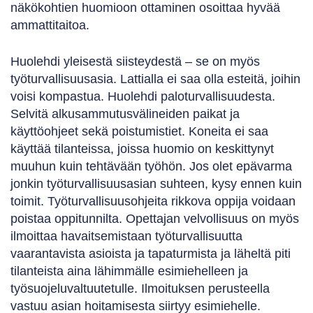
näkökohtien huomioon ottaminen osoittaa hyvää
ammattitaitoa.
Huolehdi yleisestä siisteydestä – se on myös
työturvallisuusasia. Lattialla ei saa olla esteitä, joihin
voisi kompastua. Huolehdi paloturvallisuudesta.
Selvitä alkusammutusvälineiden paikat ja
käyttöohjeet sekä poistumistiet. Koneita ei saa
käyttää tilanteissa, joissa huomio on keskittynyt
muuhun kuin tehtävään työhön. Jos olet epävarma
jonkin työturvallisuusasian suhteen, kysy ennen kuin
toimit. Työturvallisuusohjeita rikkova oppija voidaan
poistaa oppitunnilta. Opettajan velvollisuus on myös
ilmoittaa havaitsemistaan työturvallisuutta
vaarantavista asioista ja tapaturmista ja läheltä piti
tilanteista aina lähimmälle esimiehelleen ja
työsuojeluvaltuutetulle. Ilmoituksen perusteella
vastuu asian hoitamisesta siirtyy esimiehelle.