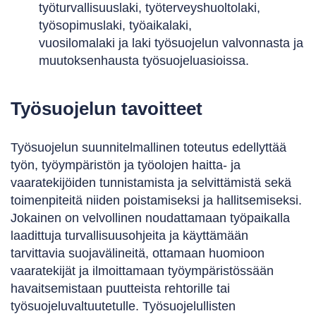
työturvallisuuslaki, työterveyshuoltolaki,
työsopimuslaki, työaikalaki,
vuosilomalaki ja laki työsuojelun valvonnasta ja
muutoksenhausta työsuojeluasioissa.
Työsuojelun tavoitteet
Työsuojelun suunnitelmallinen toteutus edellyttää
työn, työympäristön ja työolojen haitta- ja
vaaratekijöiden tunnistamista ja selvittämistä sekä
toimenpiteitä niiden poistamiseksi ja hallitsemiseksi.
Jokainen on velvollinen noudattamaan työpaikalla
laadittuja turvallisuusohjeita ja käyttämään
tarvittavia suojavälineitä, ottamaan huomioon
vaaratekijät ja ilmoittamaan työympäristössään
havaitsemistaan puutteista rehtorille tai
työsuojeluvaltuutetulle. Työsuojelullisten