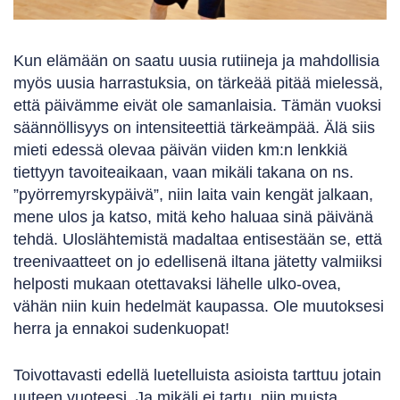
Kun elämään on saatu uusia rutiineja ja mahdollisia
myös uusia harrastuksia, on tärkeää pitää mielessä,
että päivämme eivät ole samanlaisia. Tämän vuoksi
säännöllisyys on intensiteettiä tärkeämpää. Älä siis
mieti edessä olevaa päivän viiden km:n lenkkiä
tiettyyn tavoiteaikaan, vaan mikäli takana on ns.
”pyörremyrskypäivä”, niin laita vain kengät jalkaan,
mene ulos ja katso, mitä keho haluaa sinä päivänä
tehdä. Uloslähtemistä madaltaa entisestään se, että
treenivaatteet on jo edellisenä iltana jätetty valmiiksi
helposti mukaan otettavaksi lähelle ulko-ovea,
vähän niin kuin hedelmät kaupassa. Ole muutoksesi
herra ja ennakoi sudenkuopat!
Toivottavasti edellä luetelluista asioista tarttuu jotain
uuteen vuoteesi. Ja mikäli ei tartu, niin muista