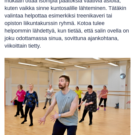
mukaan ottaa isompia päätöksiä vaativia asioita,
kuten vaikka sinne kuntosalille lähteminen. Tätäkin
valintaa helpottaa esimerkiksi treenikaveri tai
opiston liikuntakurssin ryhmä. Kotoa tulee
helpommin lähdettyä, kun tietää, että salin ovella on
joku odottamassa sinua, sovittuna ajankohtana,
viikoittain tietty.