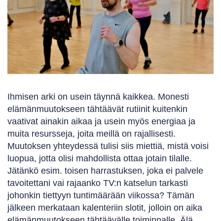
Ihmisen arki on usein täynnä kaikkea. Monesti
elämänmuutokseen tähtäävät rutiinit kuitenkin
vaativat ainakin aikaa ja usein myös energiaa ja
muita resursseja, joita meillä on rajallisesti.
Muutoksen yhteydessä tulisi siis miettiä, mistä voisi
luopua, jotta olisi mahdollista ottaa jotain tilalle.
Jätänkö esim. toisen harrastuksen, joka ei palvele
tavoitettani vai rajaanko TV:n katselun tarkasti
johonkin tiettyyn tuntimäärään viikossa? Tämän
jälkeen merkataan kalenteriin slotit, jolloin on aika
elämänmuutokseen tähtäävälle toiminnalle. Älä