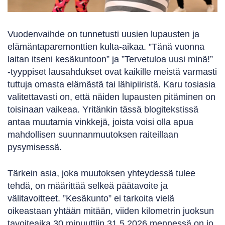
Vuodenvaihde on tunnetusti uusien lupausten ja
elämäntaparemonttien kulta-aikaa. ”Tänä vuonna
laitan itseni kesäkuntoon” ja ”Tervetuloa uusi minä!”
-tyyppiset lausahdukset ovat kaikille meistä varmasti
tuttuja omasta elämästä tai lähipiiristä. Karu tosiasia
valitettavasti on, että näiden lupausten pitäminen on
toisinaan vaikeaa. Yritänkin tässä blogitekstissä
antaa muutamia vinkkejä, joista voisi olla apua
mahdollisen suunnanmuutoksen raiteillaan
pysymisessä.
Tärkein asia, joka muutoksen yhteydessä tulee
tehdä, on määrittää selkeä päätavoite ja
välitavoitteet. ”Kesäkunto” ei tarkoita vielä
oikeastaan yhtään mitään, viiden kilometrin juoksun
tavoiteaika 30 minuuttiin 31.5.2026 mennessä on jo