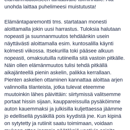
unohda laittaa puhelimeesi muistutusta!
Elämäntaparemontti tms. startataan monesti
aloittamalla jokin uusi harrastus. Tuloksia halutaan
nopeasti ja suunnanmuutos tehdäänkin usein
näyttävästi aloittamalla esim. kuntosalilla käynti
kolmesti viikossa. Itsekurilla toki pääsee alkuun
nopeasti, omaksutuilla rutiineilla sitä vastoin pitkälle.
Näin ollen elämänmuutos tulisi tehdä pitkällä
aikajänteellä pienin askelin, palikka kerrallaan.
Pienten askelien ottaminen kannattaa aloittaa arjen
valinnoilla tilanteista, jotka tulevat eteemme
muutoinkin lähes päivittäin: siirtymissä valitsemme
portaat hissin sijaan, kauppareissulla pysäköimme
auton kauemmaksi ja julkisilla kuljettaessa jäämme
jo edellisellä pysäkillä pois kyydistä jne. Kun kipinä
on sytytetty ja rutiinit saatu toimimaan, voidaan