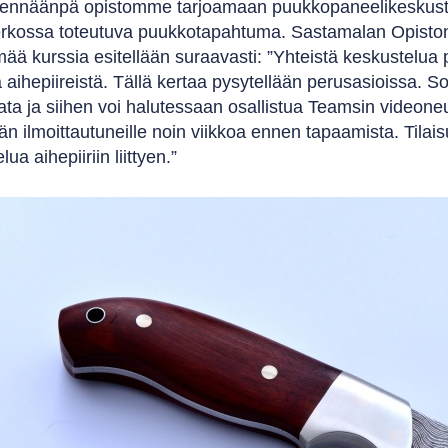
ennäänpä opistomme tarjoamaan puukkopaneelikeskustelu
erkossa toteutuva puukkotapahtuma. Sastamalan Opisto
mää kurssia esitellään suraavasti: ”Yhteistä keskustelua
stä aihepiireistä. Tällä kertaa pysytellään perusasioissa. S
ata ja siihen voi halutessaan osallistua Teamsin videoneu
än ilmoittautuneille noin viikkoa ennen tapaamista. Til
ua aihepiiriin liittyen.”