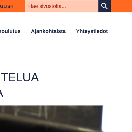
HAKUSAN
search
NGLISH
 koulutus
Ajankohtaista
Yhteystiedot
STELUA
A