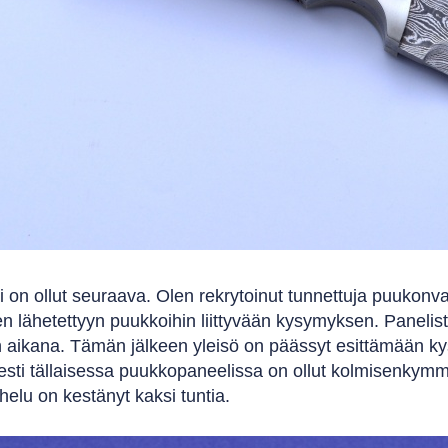
i on ollut seuraava. Olen rekrytoinut tunnettuja puuko
n lähetettyyn puukkoihin liittyvään kysymyksen. Panelist
 aikana. Tämän jälkeen yleisö on päässyt esittämään kysym
sesti tällaisessa puukkopaneelissa on ollut kolmisenkymm
elu on kestänyt kaksi tuntia.