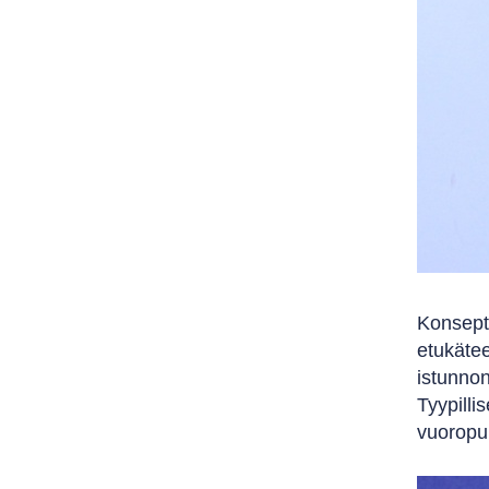
Konsept
etukätee
istunnon
Tyypilli
vuoropuh