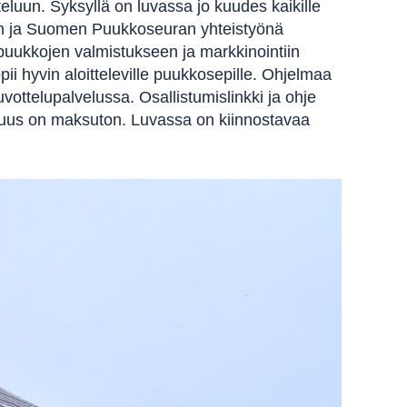
un. Syksyllä on luvassa jo kuudes kaikille
n ja Suomen Puukkoseuran yhteistyönä
 puukkojen valmistukseen ja markkinointiin
opii hyvin aloitteleville puukkosepille. Ohjelmaa
vottelupalvelussa. Osallistumislinkki ja ohje
aisuus on maksuton. Luvassa on kiinnostavaa