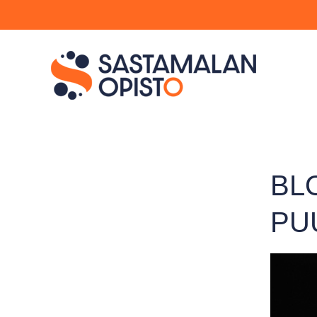
BL
PU