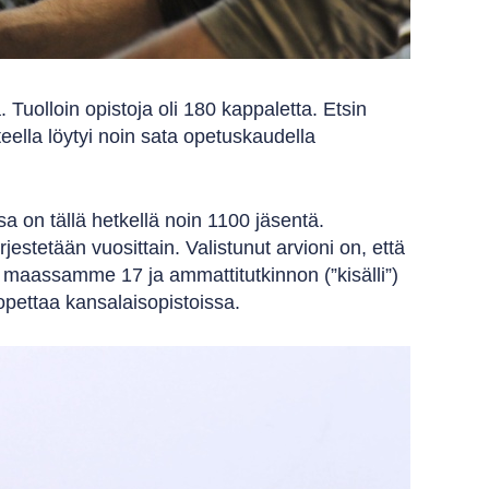
 Tuolloin opistoja oli 180 kappaletta. Etsin
eella löytyi noin sata opetuskaudella
 on tällä hetkellä noin 1100 jäsentä.
estetään vuosittain. Valistunut arvioni on, että
n maassamme 17 ja ammattitutkinnon (”kisälli”)
opettaa kansalaisopistoissa.