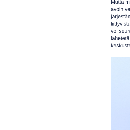
Mutta m
avoin v
järjestä
liittyvi
voi seur
lähetetä
keskustel