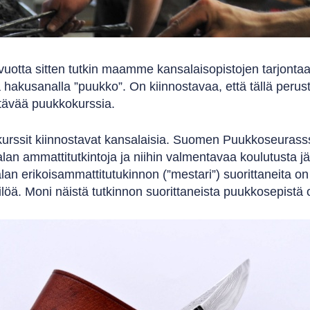
 vuotta sitten tutkin maamme kansalaisopistojen tarjontaa.
 hakusanalla ”puukko”. On kiinnostavaa, että tällä perust
ttävää puukkokurssia.
rssit kiinnostavat kansalaisia. Suomen Puukkoseurasssa
an ammattitutkintoja ja niihin valmentavaa koulutusta järj
an erikoisammattitutukinnon (”mestari”) suorittaneita o
löä. Moni näistä tutkinnon suorittaneista puukkosepistä 