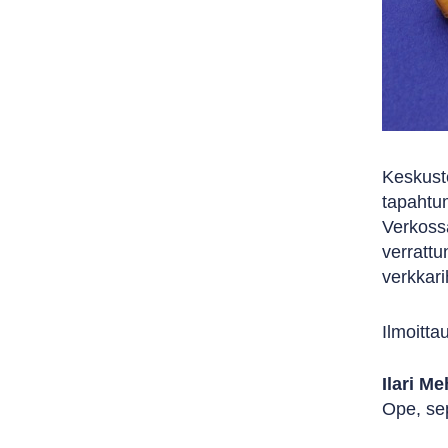
Keskuste
tapahtum
Verkossa
verrattu
verkkari
Ilmoitt
Ilari M
Ope, sep