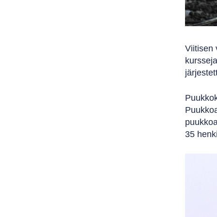
Viitisen
kursseja
järjeste
Puukkoku
Puukkoal
puukkoal
35 henki