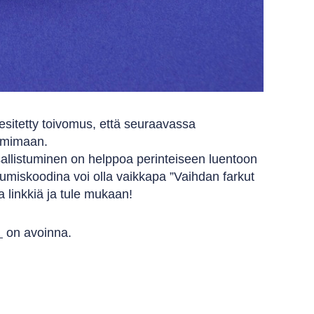
 esitetty toivomus, että seuraavassa
oimimaan.
sallistuminen on helppoa perinteiseen luentoon
tumiskoodina voi olla vaikkapa ”Vaihdan farkut
a linkkiä ja tule mukaan!
on avoinna.