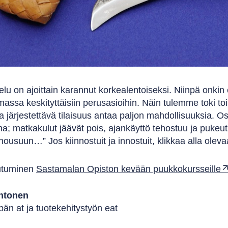
lu on ajoittain karannut korkealentoiseksi. Niinpä onkin
assa keskityttäisiin perusasioihin. Näin tulemme toki t
 järjestettävä tilaisuus antaa paljon mahdollisuuksia. O
na; matkakulut jäävät pois, ajankäyttö tehostuu ja pukeu
housuun…” Jos kiinnostuit ja innostuit, klikkaa alla oleva
autuminen
Sastamalan Opiston kevään puukkokursseille
ehtonen
än at ja tuotekehitystyön eat