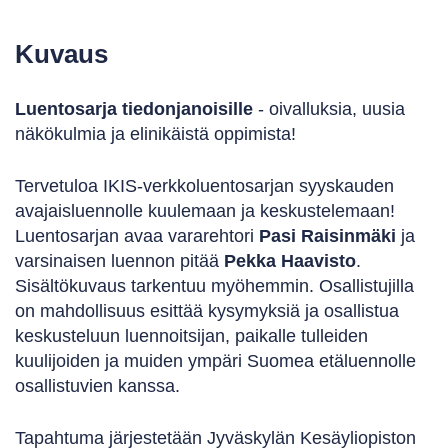
Kuvaus
Luentosarja tiedonjanoisille
- oivalluksia, uusia
näkökulmia ja elinikäistä oppimista!
Tervetuloa IKIS-verkkoluentosarjan syyskauden
avajaisluennolle kuulemaan ja keskustelemaan!
Luentosarjan avaa vararehtori
Pasi Raisinmäki
ja
varsinaisen luennon pitää
Pekka Haavisto
.
Sisältökuvaus tarkentuu myöhemmin. Osallistujilla
on mahdollisuus esittää kysymyksiä ja osallistua
keskusteluun luennoitsijan, paikalle tulleiden
kuulijoiden ja muiden ympäri Suomea etäluennolle
osallistuvien kanssa.
Tapahtuma järjestetään Jyväskylän Kesäyliopiston