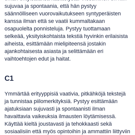
sujuvaa ja spontaania, että hän pystyy
säännölliseen vuorovaikutukseen syntyperäisten
kanssa ilman että se vaatii kummaltakaan
osapuolelta ponnisteluja. Pystyy tuottamaan
selkeää, yksityiskohtaista tekstiä hyvinkin erilaisista
aiheista, esittämään mielipiteensä jostakin
ajankohtaisesta asiasta ja selittämään eri
vaihtoehtojen edut ja haitat.
C1
Ymmärtää erityyppisiä vaativia, pitkähköjä tekstejä
ja tunnistaa piilomerkityksiä. Pystyy esittämään
ajatuksiaan sujuvasti ja spontaanisti ilman
havaittavia vaikeuksia ilmausten löytämisessä.
Käyttää kieltä joustavasti ja tehokkaasti sekä
sosiaalisiin että myös opintoihin ja ammattiin liittyviin