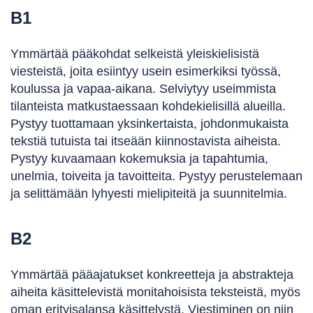
B1
Ymmärtää pääkohdat selkeistä yleiskielisistä
viesteistä, joita esiintyy usein esimerkiksi työssä,
koulussa ja vapaa-aikana. Selviytyy useimmista
tilanteista matkustaessaan kohdekielisillä alueilla.
Pystyy tuottamaan yksinkertaista, johdonmukaista
tekstiä tutuista tai itseään kiinnostavista aiheista.
Pystyy kuvaamaan kokemuksia ja tapahtumia,
unelmia, toiveita ja tavoitteita. Pystyy perustelemaan
ja selittämään lyhyesti mielipiteitä ja suunnitelmia.
B2
Ymmärtää pääajatukset konkreetteja ja abstrakteja
aiheita käsittelevistä monitahoisista teksteistä, myös
oman erityisalansa käsittelystä. Viestiminen on niin